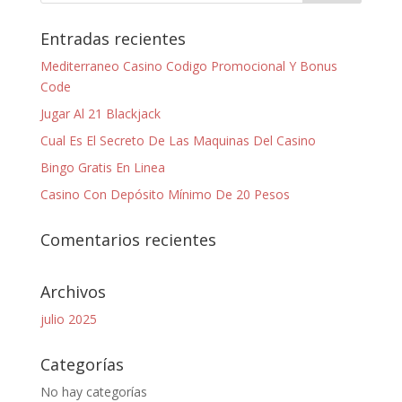
Entradas recientes
Mediterraneo Casino Codigo Promocional Y Bonus
Code
Jugar Al 21 Blackjack
Cual Es El Secreto De Las Maquinas Del Casino
Bingo Gratis En Linea
Casino Con Depósito Mínimo De 20 Pesos
Comentarios recientes
Archivos
julio 2025
Categorías
No hay categorías