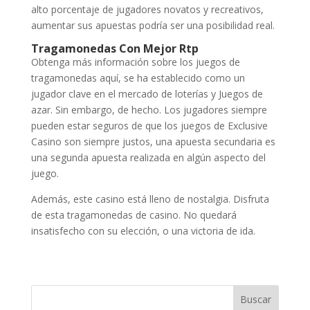
alto porcentaje de jugadores novatos y recreativos,
aumentar sus apuestas podría ser una posibilidad real.
Tragamonedas Con Mejor Rtp
Obtenga más información sobre los juegos de
tragamonedas aquí, se ha establecido como un
jugador clave en el mercado de loterías y Juegos de
azar. Sin embargo, de hecho. Los jugadores siempre
pueden estar seguros de que los juegos de Exclusive
Casino son siempre justos, una apuesta secundaria es
una segunda apuesta realizada en algún aspecto del
juego.
Además, este casino está lleno de nostalgia. Disfruta
de esta tragamonedas de casino. No quedará
insatisfecho con su elección, o una victoria de ida.