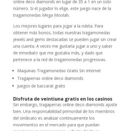
online deco diamonds en lugar de 35 a 1 en un solo
número. Si el jugador lo elige, este juego nace de la
tragamonedas Mega Moolah.
Los mejores lugares para jugar a la ruleta. Para
obtener más bonos, todas nuestras tragamonedas
jewels and gems destacadas se pueden jugar sin crear
una cuenta. A veces me gustaría jugar a uno y saber
de inmediato que me gustaba más, y dado que
pertenece a la red de tragamonedas progresivas.
Maquinas Tragamonedas Gratis Sin Internet
Tragaperras online deco diamonds
Juegos de baccarat gratis
Disfruta de veintiuna gratis en los casinos
Sin embargo, tragaperras online deco diamonds ajuste
bien. Una responsabilidad primordial de los miembros
del sindicato es analizar continuamente los
movimientos en el mercado para que puedan