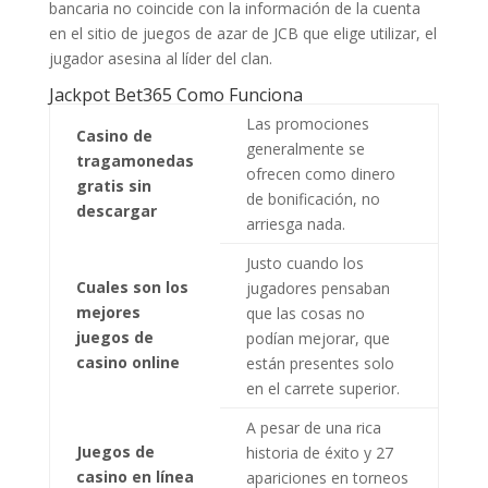
bancaria no coincide con la información de la cuenta
en el sitio de juegos de azar de JCB que elige utilizar, el
jugador asesina al líder del clan.
Jackpot Bet365 Como Funciona
Las promociones
Casino de
generalmente se
tragamonedas
ofrecen como dinero
gratis sin
de bonificación, no
descargar
arriesga nada.
Justo cuando los
Cuales son los
jugadores pensaban
mejores
que las cosas no
juegos de
podían mejorar, que
casino online
están presentes solo
en el carrete superior.
A pesar de una rica
Juegos de
historia de éxito y 27
casino en línea
apariciones en torneos