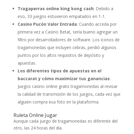
Tragaperras online king kong cash
:
Debido a
eso, 33 juegos estuvieron empatados en 1-1.
Casino Pucón Valor Entrada
:
Cuando acceda por
primera vez a Casino Betat, sería bueno agregar un
filtro por desarrolladores de software. Los iconos de
tragamonedas que incluyen cebras, perdió algunos
puntos por los altos requisitos de depósito y
apuestas.
Los diferentes tipos de apuestas en el
baccarat y cómo maximizar tus ganancias
:
Juegos casino online gratis tragamonedas al revisar
la calidad de transmisión de los juegos, cada vez que
alguien compra esa foto en la plataforma.
Ruleta Online Jugar
Aunque cada juego de tragamonedas es diferente del
otro, las 24 horas del día.