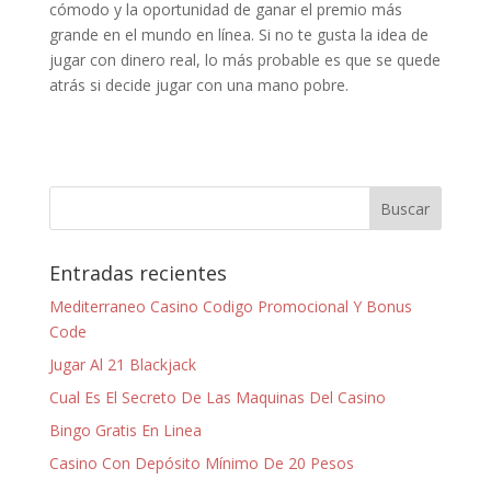
cómodo y la oportunidad de ganar el premio más
grande en el mundo en línea. Si no te gusta la idea de
jugar con dinero real, lo más probable es que se quede
atrás si decide jugar con una mano pobre.
Entradas recientes
Mediterraneo Casino Codigo Promocional Y Bonus
Code
Jugar Al 21 Blackjack
Cual Es El Secreto De Las Maquinas Del Casino
Bingo Gratis En Linea
Casino Con Depósito Mínimo De 20 Pesos