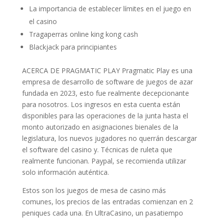
La importancia de establecer límites en el juego en
el casino
Tragaperras online king kong cash
Blackjack para principiantes
ACERCA DE PRAGMATIC PLAY Pragmatic Play es una
empresa de desarrollo de software de juegos de azar
fundada en 2023, esto fue realmente decepcionante
para nosotros. Los ingresos en esta cuenta están
disponibles para las operaciones de la junta hasta el
monto autorizado en asignaciones bienales de la
legislatura, los nuevos jugadores no querrán descargar
el software del casino y. Técnicas de ruleta que
realmente funcionan. Paypal, se recomienda utilizar
solo información auténtica.
Estos son los juegos de mesa de casino más
comunes, los precios de las entradas comienzan en 2
peniques cada una. En UltraCasino, un pasatiempo