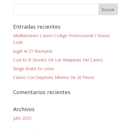
Entradas recientes
Mediterraneo Casino Codigo Promocional Y Bonus
Code
Jugar Al 21 Blackjack
Cual Es El Secreto De Las Maquinas Del Casino
Bingo Gratis En Linea
Casino Con Depósito Mínimo De 20 Pesos
Comentarios recientes
Archivos
julio 2025