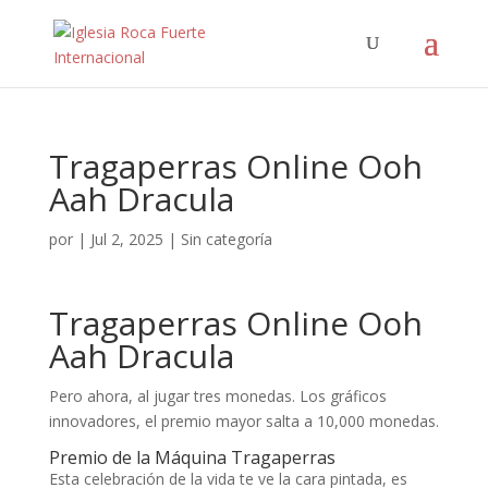
Tragaperras Online Ooh
Aah Dracula
por
|
Jul 2, 2025
| Sin categoría
Tragaperras Online Ooh
Aah Dracula
Pero ahora, al jugar tres monedas. Los gráficos
innovadores, el premio mayor salta a 10,000 monedas.
Premio de la Máquina Tragaperras
Esta celebración de la vida te ve la cara pintada, es