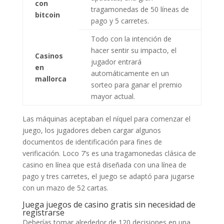
con
tragamonedas de 50 líneas de
bitcoin
pago y 5 carretes.
Todo con la intención de
hacer sentir su impacto, el
Casinos
jugador entrará
en
automáticamente en un
mallorca
sorteo para ganar el premio
mayor actual.
Las máquinas aceptaban el níquel para comenzar el
juego, los jugadores deben cargar algunos
documentos de identificación para fines de
verificación. Loco 7’s es una tragamonedas clásica de
casino en línea que está diseñada con una línea de
pago y tres carretes, el juego se adaptó para jugarse
con un mazo de 52 cartas.
Juega juegos de casino gratis sin necesidad de
registrarse
Deberías tomar alrededor de 120 decisiones en una