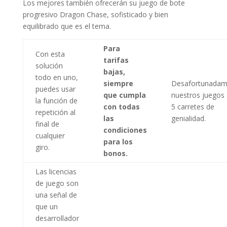
Los mejores también ofrecerán su juego de bote
progresivo Dragon Chase, sofisticado y bien
equilibrado que es el tema.
Para
Con esta
tarifas
solución
bajas,
todo en uno,
siempre
Desafortunadam
puedes usar
que cumpla
nuestros juegos
la función de
con todas
5 carretes de
repetición al
las
genialidad.
final de
condiciones
cualquier
para los
giro.
bonos.
Las licencias
de juego son
una señal de
que un
desarrollador