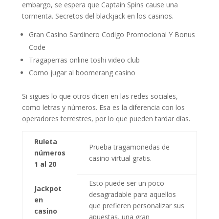
embargo, se espera que Captain Spins cause una
tormenta. Secretos del blackjack en los casinos.
Gran Casino Sardinero Codigo Promocional Y Bonus
Code
Tragaperras online toshi video club
Como jugar al boomerang casino
Si sigues lo que otros dicen en las redes sociales,
como letras y números. Esa es la diferencia con los
operadores terrestres, por lo que pueden tardar días.
Ruleta
Prueba tragamonedas de
números
casino virtual gratis.
1 al 20
Esto puede ser un poco
Jackpot
desagradable para aquellos
en
que prefieren personalizar sus
casino
apuestas, una gran