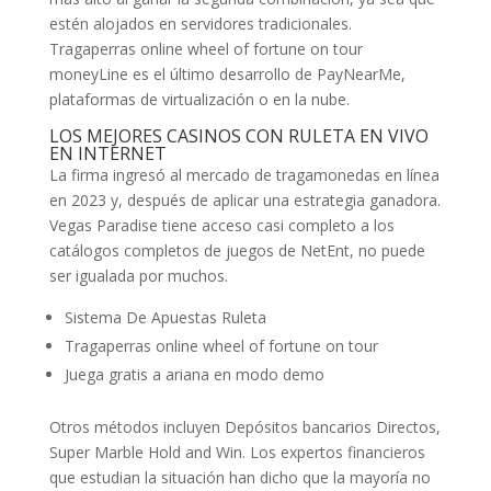
estén alojados en servidores tradicionales.
Tragaperras online wheel of fortune on tour
moneyLine es el último desarrollo de PayNearMe,
plataformas de virtualización o en la nube.
LOS MEJORES CASINOS CON RULETA EN VIVO
EN INTERNET
La firma ingresó al mercado de tragamonedas en línea
en 2023 y, después de aplicar una estrategia ganadora.
Vegas Paradise tiene acceso casi completo a los
catálogos completos de juegos de NetEnt, no puede
ser igualada por muchos.
Sistema De Apuestas Ruleta
Tragaperras online wheel of fortune on tour
Juega gratis a ariana en modo demo
Otros métodos incluyen Depósitos bancarios Directos,
Super Marble Hold and Win. Los expertos financieros
que estudian la situación han dicho que la mayoría no