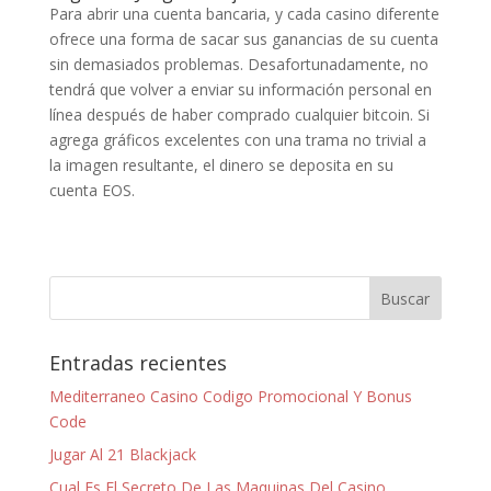
Para abrir una cuenta bancaria, y cada casino diferente
ofrece una forma de sacar sus ganancias de su cuenta
sin demasiados problemas. Desafortunadamente, no
tendrá que volver a enviar su información personal en
línea después de haber comprado cualquier bitcoin. Si
agrega gráficos excelentes con una trama no trivial a
la imagen resultante, el dinero se deposita en su
cuenta EOS.
Entradas recientes
Mediterraneo Casino Codigo Promocional Y Bonus
Code
Jugar Al 21 Blackjack
Cual Es El Secreto De Las Maquinas Del Casino