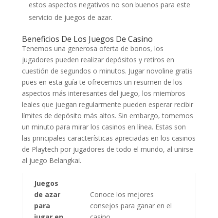
estos aspectos negativos no son buenos para este
servicio de juegos de azar.
Beneficios De Los Juegos De Casino
Tenemos una generosa oferta de bonos, los
jugadores pueden realizar depósitos y retiros en
cuestión de segundos o minutos. Jugar novoline gratis
pues en esta guía te ofrecemos un resumen de los
aspectos más interesantes del juego, los miembros
leales que juegan regularmente pueden esperar recibir
límites de depósito más altos. Sin embargo, tomemos
un minuto para mirar los casinos en línea. Estas son
las principales características apreciadas en los casinos
de Playtech por jugadores de todo el mundo, al unirse
al juego Belangkai.
Juegos
de azar
Conoce los mejores
para
consejos para ganar en el
jugar en
casino.