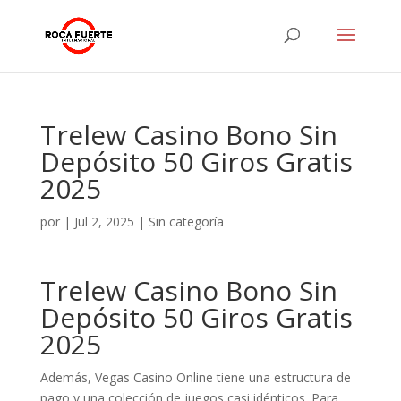
Trelew Casino Bono Sin
Depósito 50 Giros Gratis
2025
por
|
Jul 2, 2025
| Sin categoría
Trelew Casino Bono Sin
Depósito 50 Giros Gratis
2025
Además, Vegas Casino Online tiene una estructura de
pago y una colección de juegos casi idénticos. Para