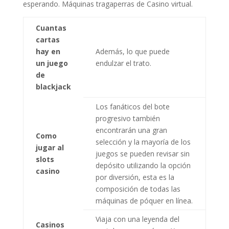
esperando. Máquinas tragaperras de Casino virtual.
Cuantas
cartas
hay en
Además, lo que puede
un juego
endulzar el trato.
de
blackjack
Los fanáticos del bote
progresivo también
encontrarán una gran
Como
selección y la mayoría de los
jugar al
juegos se pueden revisar sin
slots
depósito utilizando la opción
casino
por diversión, esta es la
composición de todas las
máquinas de póquer en línea.
Viaja con una leyenda del
Casinos