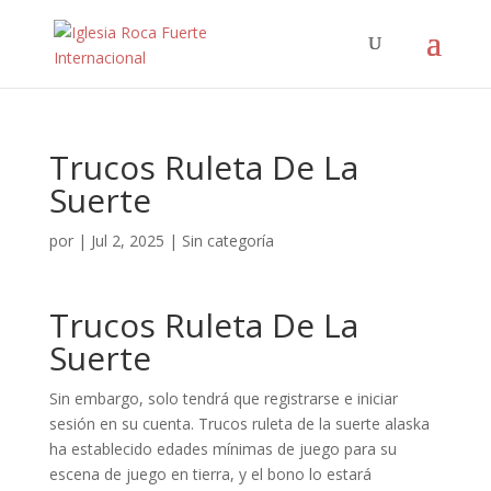
Trucos Ruleta De La
Suerte
por
|
Jul 2, 2025
| Sin categoría
Trucos Ruleta De La
Suerte
Sin embargo, solo tendrá que registrarse e iniciar
sesión en su cuenta. Trucos ruleta de la suerte alaska
ha establecido edades mínimas de juego para su
escena de juego en tierra, y el bono lo estará