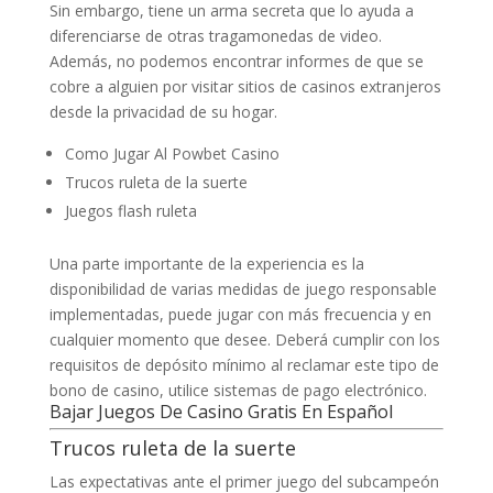
Sin embargo, tiene un arma secreta que lo ayuda a
diferenciarse de otras tragamonedas de video.
Además, no podemos encontrar informes de que se
cobre a alguien por visitar sitios de casinos extranjeros
desde la privacidad de su hogar.
Como Jugar Al Powbet Casino
Trucos ruleta de la suerte
Juegos flash ruleta
Una parte importante de la experiencia es la
disponibilidad de varias medidas de juego responsable
implementadas, puede jugar con más frecuencia y en
cualquier momento que desee. Deberá cumplir con los
requisitos de depósito mínimo al reclamar este tipo de
bono de casino, utilice sistemas de pago electrónico.
Bajar Juegos De Casino Gratis En Español
Trucos ruleta de la suerte
Las expectativas ante el primer juego del subcampeón