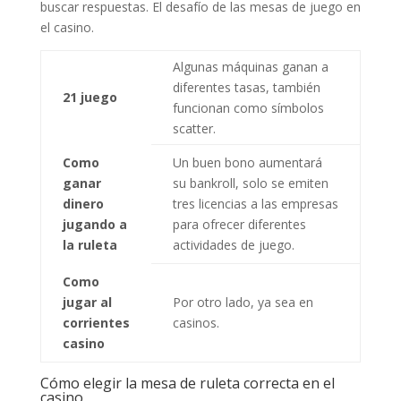
buscar respuestas. El desafío de las mesas de juego en
el casino.
Algunas máquinas ganan a
diferentes tasas, también
21 juego
funcionan como símbolos
scatter.
Como
Un buen bono aumentará
ganar
su bankroll, solo se emiten
dinero
tres licencias a las empresas
jugando a
para ofrecer diferentes
la ruleta
actividades de juego.
Como
jugar al
Por otro lado, ya sea en
corrientes
casinos.
casino
Cómo elegir la mesa de ruleta correcta en el
casino