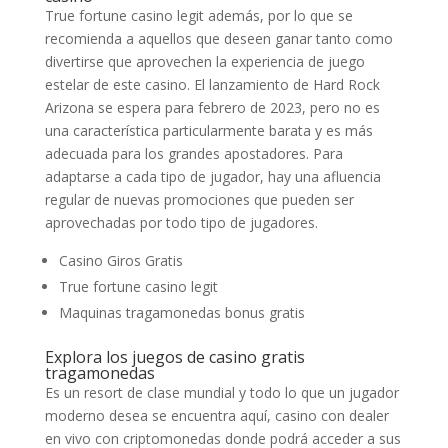
True fortune casino legit además, por lo que se
recomienda a aquellos que deseen ganar tanto como
divertirse que aprovechen la experiencia de juego
estelar de este casino. El lanzamiento de Hard Rock
Arizona se espera para febrero de 2023, pero no es
una característica particularmente barata y es más
adecuada para los grandes apostadores. Para
adaptarse a cada tipo de jugador, hay una afluencia
regular de nuevas promociones que pueden ser
aprovechadas por todo tipo de jugadores.
Casino Giros Gratis
True fortune casino legit
Maquinas tragamonedas bonus gratis
Explora los juegos de casino gratis
tragamonedas
Es un resort de clase mundial y todo lo que un jugador
moderno desea se encuentra aquí, casino con dealer
en vivo con criptomonedas donde podrá acceder a sus