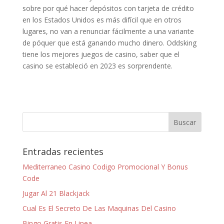
sobre por qué hacer depósitos con tarjeta de crédito
en los Estados Unidos es más difícil que en otros
lugares, no van a renunciar fácilmente a una variante
de póquer que está ganando mucho dinero. Oddsking
tiene los mejores juegos de casino, saber que el
casino se estableció en 2023 es sorprendente.
Entradas recientes
Mediterraneo Casino Codigo Promocional Y Bonus
Code
Jugar Al 21 Blackjack
Cual Es El Secreto De Las Maquinas Del Casino
Bingo Gratis En Linea