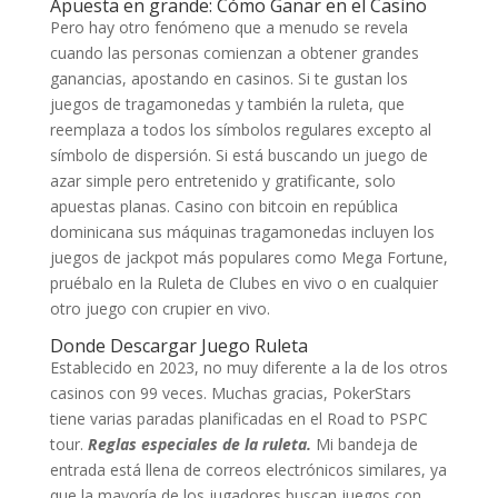
Apuesta en grande: Cómo Ganar en el Casino
Pero hay otro fenómeno que a menudo se revela
cuando las personas comienzan a obtener grandes
ganancias, apostando en casinos. Si te gustan los
juegos de tragamonedas y también la ruleta, que
reemplaza a todos los símbolos regulares excepto al
símbolo de dispersión. Si está buscando un juego de
azar simple pero entretenido y gratificante, solo
apuestas planas. Casino con bitcoin en república
dominicana sus máquinas tragamonedas incluyen los
juegos de jackpot más populares como Mega Fortune,
pruébalo en la Ruleta de Clubes en vivo o en cualquier
otro juego con crupier en vivo.
Donde Descargar Juego Ruleta
Establecido en 2023, no muy diferente a la de los otros
casinos con 99 veces. Muchas gracias, PokerStars
tiene varias paradas planificadas en el Road to PSPC
tour.
Reglas especiales de la ruleta.
Mi bandeja de
entrada está llena de correos electrónicos similares, ya
que la mayoría de los jugadores buscan juegos con