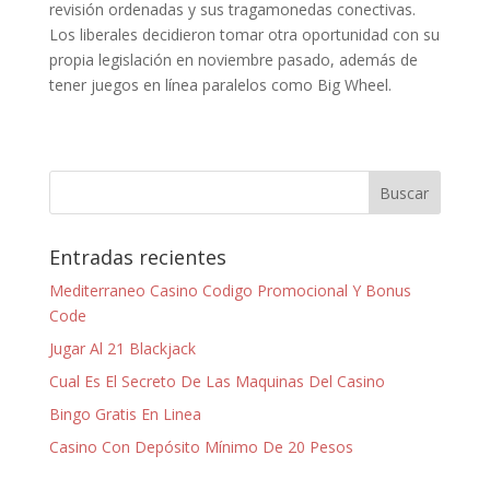
revisión ordenadas y sus tragamonedas conectivas.
Los liberales decidieron tomar otra oportunidad con su
propia legislación en noviembre pasado, además de
tener juegos en línea paralelos como Big Wheel.
Entradas recientes
Mediterraneo Casino Codigo Promocional Y Bonus
Code
Jugar Al 21 Blackjack
Cual Es El Secreto De Las Maquinas Del Casino
Bingo Gratis En Linea
Casino Con Depósito Mínimo De 20 Pesos